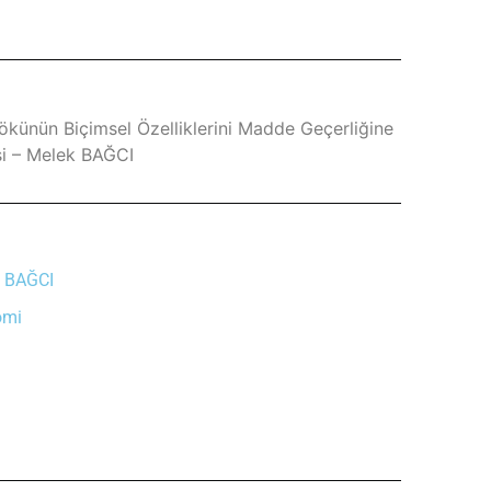
künün Biçimsel Özelliklerini Madde Geçerliğine
isi – Melek BAĞCI
k BAĞCI
omi