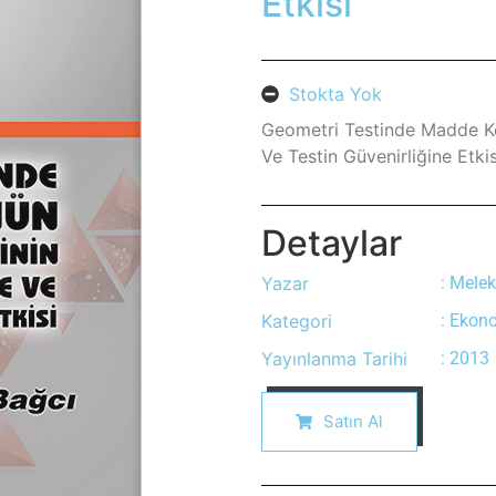
Etkisi
Stokta Yok
Geometri Testinde Madde Kö
Ve Testin Güvenirliğine Etk
Detaylar
Yazar
: Mele
Kategori
: Ekon
Yayınlanma Tarihi
: 2013
Satın Al