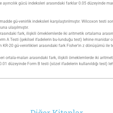
ayırıcılık gücü indeksleri arasındaki farklar 0.05 düzeyinde ma
adde gü-venirlik indeksleri karşılaştırılmıştır. Wilcoxon testi 
na ulaşılmıştır.
ındaki fark, ilişkili örneklemlerde iki aritmetik ortalama arasında
Form A Testi (şekilsel ifadelerin bu-lunduğu test) lehine manidar 
KR-20 gü-venirlikleri arasındaki fark Fisher'in z dönüşümü ile t
ri ortala-maları arasındaki fark, ilişkili örneklemlerde iki aritme
ve 0.01 düzeyinde Form B testi (sözel ifadelerin kullanıldığı test)
Diğer Kitaplar