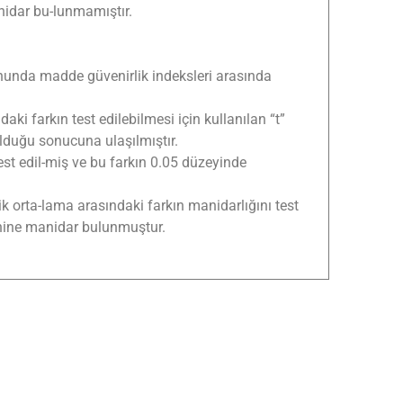
nidar bu-lunmamıştır.
sonunda madde güvenirlik indeksleri arasında
ki farkın test edilebilmesi için kullanılan “t”
olduğu sonucuna ulaşılmıştır.
est edil-miş ve bu farkın 0.05 düzeyinde
tik orta-lama arasındaki farkın manidarlığını test
 lehine manidar bulunmuştur.