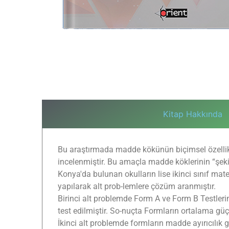
Kitap Hakkında
Bu araştırmada madde kökünün biçimsel özellikler
incelenmiştir. Bu amaçla madde köklerinin “şekill
Konya'da bulunan okulların lise ikinci sınıf mat
yapılarak alt prob-lemlere çözüm aranmıştır.
Birinci alt problemde Form A ve Form B Testlerinin 
test edilmiştir. So-nuçta Formların ortalama gü
İkinci alt problemde formların madde ayırıcılık güc