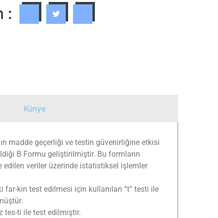
 :
Künye
n madde geçerliği ve testin güvenirliğine etkisi
diği B Formu geliştirilmiştir. Bu formların
dilen veriler üzerinde istatistiksel işlemler
ar-kın test edilmesi için kullanılan “t” testi ile
müştür.
es-ti ile test edilmiştir.