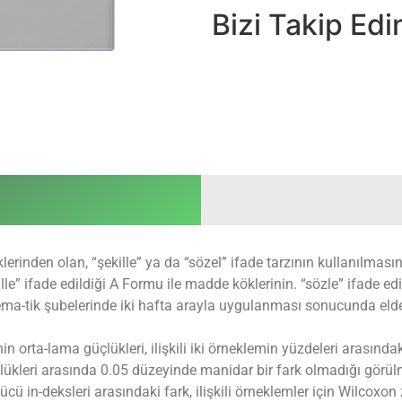
Bizi Takip Edin
inden olan, “şekille” ya da “sözel” ifade tarzının kullanılmasını
e” ifade edildiği A Formu ile madde köklerinin. “sözle” ifade edil
ema-tik şubelerinde iki hafta arayla uygulanması sonucunda elde e
orta-lama güçlükleri, ilişkili iki örneklemin yüzdeleri arasındaki f
çlükleri arasında 0.05 düzeyinde manidar bir fark olmadığı görül
ü in-deksleri arasındaki fark, ilişkili örneklemler için Wilcoxon z t