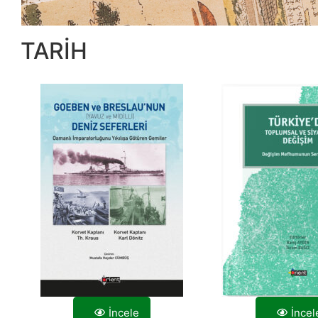
TARİH
İncele
İncel