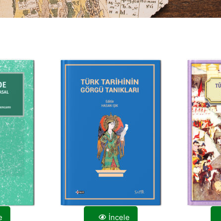
e
İncele