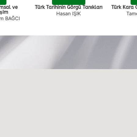
msal ve
Türk Tarihinin Görgü Tanıkları
Türk Kara O
işim
Hasan IŞIK
Tam
ram BAĞCI