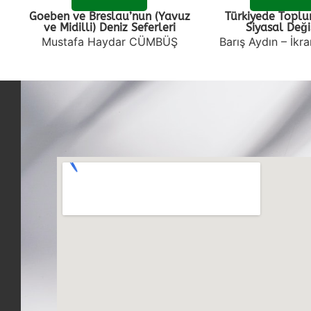
Goeben ve Breslau’nun (Yavuz
Türkiyede Toplu
ve Midilli) Deniz Seferleri
Siyasal Değ
Mustafa Haydar CÜMBÜŞ
Barış Aydın – İk