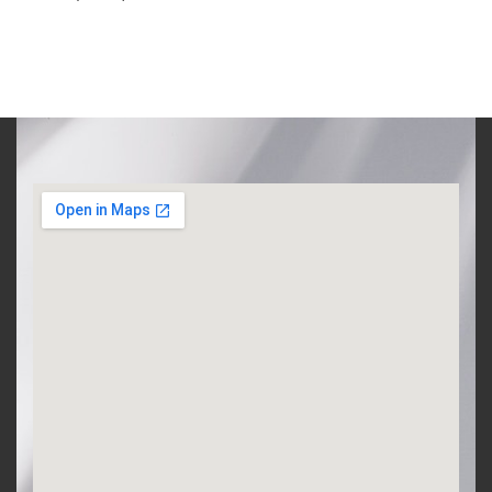
Barış Aydın – İkram BAĞCI
Türkiyede
Toplumsal
ve Siyasal
Değişim
DAHA FAZLA